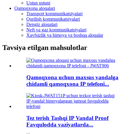
Ustun ustuni
Qamoqxona aloqalari
Transport kommunikatsiyalari
Qurilish kommunikatsiyalari
Dengiz aloqalari
Neft va gaz kommunikatsiyalari
Xavfsizlik va himoya va boshqa aloqalar
Tavsiya etilgan mahsulotlar
Qamoqxona uchun maxsus vandalga
chidamli qamoqxona IP telefoni...
Tez terish Tashqi IP Vandal Proof
Favqulodda vaziyatlarda...