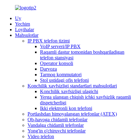
Uy
Yechim
Loyihalar
Mahsulotlar
IP PBX telefon tizimi
VoIP serveri/IP PBX
Raqamli dastur tomonidan boshqariladigan
telefon stansiyasi
Operator konsoli
Darvoza
Tarmoq kommutatori
Stol ustidagi ofis telefoni
Konchilik xavfsizligi standartlari mahsulotlari
Konchilik xavfsizligi ulagichi
Yerga ulangan chiqish ichki xavfsizlik raqamli
dispetcherligi
Ikki elektronli kon telefoni
Portlashdan himoyalangan telefonlar (ATEX)
Ob-havoga chidamli telefonlar
Vandalga chidamli telefonlar
Yong'in o'chiruvchi telefonlar
Video telefon