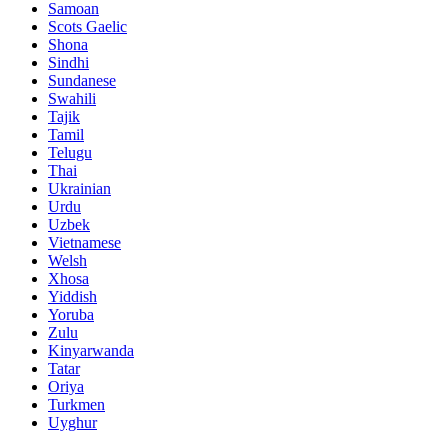
Samoan
Scots Gaelic
Shona
Sindhi
Sundanese
Swahili
Tajik
Tamil
Telugu
Thai
Ukrainian
Urdu
Uzbek
Vietnamese
Welsh
Xhosa
Yiddish
Yoruba
Zulu
Kinyarwanda
Tatar
Oriya
Turkmen
Uyghur