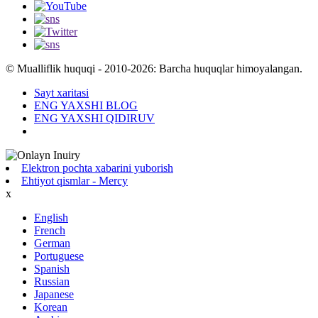
© Mualliflik huquqi - 2010-2026: Barcha huquqlar himoyalangan.
Sayt xaritasi
ENG YAXSHI BLOG
ENG YAXSHI QIDIRUV
Elektron pochta xabarini yuborish
Ehtiyot qismlar - Mercy
x
English
French
German
Portuguese
Spanish
Russian
Japanese
Korean