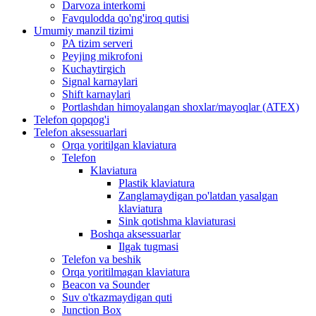
Darvoza interkomi
Favqulodda qo'ng'iroq qutisi
Umumiy manzil tizimi
PA tizim serveri
Peyjing mikrofoni
Kuchaytirgich
Signal karnaylari
Shift karnaylari
Portlashdan himoyalangan shoxlar/mayoqlar (ATEX)
Telefon qopqog'i
Telefon aksessuarlari
Orqa yoritilgan klaviatura
Telefon
Klaviatura
Plastik klaviatura
Zanglamaydigan po'latdan yasalgan
klaviatura
Sink qotishma klaviaturasi
Boshqa aksessuarlar
Ilgak tugmasi
Telefon va beshik
Orqa yoritilmagan klaviatura
Beacon va Sounder
Suv o'tkazmaydigan quti
Junction Box