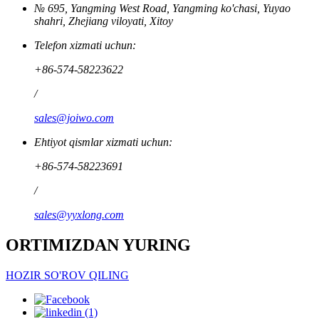
№ 695, Yangming West Road, Yangming ko'chasi, Yuyao
shahri, Zhejiang viloyati, Xitoy
Telefon xizmati uchun:
+86-574-58223622
/
sales@joiwo.com
Ehtiyot qismlar xizmati uchun:
+86-574-58223691
/
sales@yyxlong.com
ORTIMIZDAN YURING
HOZIR SO'ROV QILING