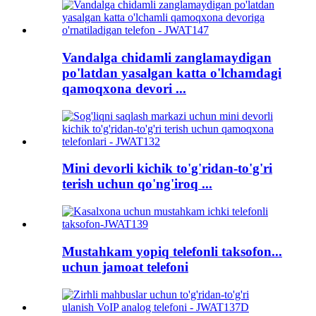
Vandalga chidamli zanglamaydigan
po'latdan yasalgan katta o'lchamdagi
qamoqxona devori ...
Mini devorli kichik to'g'ridan-to'g'ri
terish uchun qo'ng'iroq ...
Mustahkam yopiq telefonli taksofon...
uchun jamoat telefoni