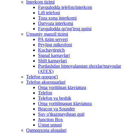
Interkom tizimi
Favqulodda telefon/interkom
Lift telefoni
Toza xona interkomi
Darvoza interkomi
Favqulodda qo'ng'iroq qutisi
Umumiy manzil tizimi
PA tizim serveri
Peyjing mikrofoni
Kuchaytirgich
Signal karnaylari
Shift karnaylari
Portlashdan himoyalangan shoxlar/mayoqlar
(ATEX)
Telefon qopqog'i
Telefon aksessuarlari
Orqa yoritilgan klaviatura
Telefon
Telefon va beshik
Orqa yoritilmagan klaviatura
Beacon va Sounder
Suv o'tkazmaydigan quti
Junction Box
Ustun ustuni
Qamoqxona aloqalari