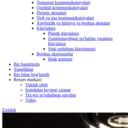
Transport kommunikatsiyalari
Qurilish kommunikatsiyalari
Dengiz aloqalari
Neft va gaz kommunikatsiyalari
Xavfsizlik va himoya va boshqa aloqalar
Klaviatura
Plastik klaviatura
Zanglamaydigan po'latdan yasalgan
klaviatura
Sink qotishma klaviaturasi
Boshqa aksessuarlar
Ilgak tugmasi
Biz haqimizda
Yangiliklar
Biz bilan bog'lanish
Resurs markazi
Yuklab olish
Sotishdan keyingi xizmat
Tez-tez so'raladigan savollar
Video
English