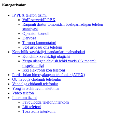
Kategoriyalar
IP PBX telefon tizimi
VoIP serveri/IP PBX
Raqamli dastur tomonidan boshqariladigan telefon
stansiyasi
Operator konsoli
Darvoza
Tarmoq kommutatori
Stol ustidagi ofis telefoni
Konchilik xavfsizligi standartlari mahsulotlari
Konchilik xavfsizligi ulagichi
Yerga ulangan chiqish ichki xavfsizlik raqamli
dispetcherligi
Ikki elektronli kon telefoni
Portlashdan himoyalangan telefonlar (ATEX)
Ob-havoga chidamli telefonlar
Vandalga chidamli telefonlar
Yong'in o'chiruvchi telefonlar
Video telefon
Interkom tizimi
Favqulodda telefon/interkom
Lift telefoni
Toza xona interkomi