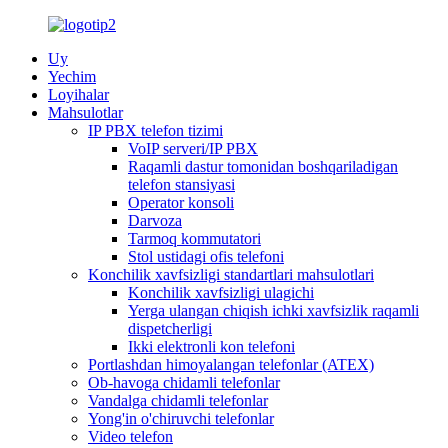
Uy
Yechim
Loyihalar
Mahsulotlar
IP PBX telefon tizimi
VoIP serveri/IP PBX
Raqamli dastur tomonidan boshqariladigan
telefon stansiyasi
Operator konsoli
Darvoza
Tarmoq kommutatori
Stol ustidagi ofis telefoni
Konchilik xavfsizligi standartlari mahsulotlari
Konchilik xavfsizligi ulagichi
Yerga ulangan chiqish ichki xavfsizlik raqamli
dispetcherligi
Ikki elektronli kon telefoni
Portlashdan himoyalangan telefonlar (ATEX)
Ob-havoga chidamli telefonlar
Vandalga chidamli telefonlar
Yong'in o'chiruvchi telefonlar
Video telefon