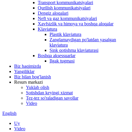
Transport kommunikatsiyalari
Qurilish kommunikatsiyalari
Dengiz aloqalari
Neft va gaz kommunikatsiyalari
Xavfsizlik va himoya va boshqa aloqalar
Klaviatura
Plastik klaviatura
Zanglamaydigan po'latdan yasalgan
klaviatura
Sink qotishma klaviaturasi
Boshqa aksessuarlar
Ilgak tugmasi
Biz haqimizda
Yangiliklar
Biz bilan bog'lanish
Resurs markazi
Yuklab olish
Sotishdan keyingi xizmat
Tez-tez so'raladigan savollar
Video
English
Uy
Video