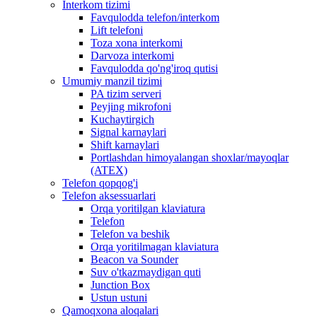
Interkom tizimi
Favqulodda telefon/interkom
Lift telefoni
Toza xona interkomi
Darvoza interkomi
Favqulodda qo'ng'iroq qutisi
Umumiy manzil tizimi
PA tizim serveri
Peyjing mikrofoni
Kuchaytirgich
Signal karnaylari
Shift karnaylari
Portlashdan himoyalangan shoxlar/mayoqlar
(ATEX)
Telefon qopqog'i
Telefon aksessuarlari
Orqa yoritilgan klaviatura
Telefon
Telefon va beshik
Orqa yoritilmagan klaviatura
Beacon va Sounder
Suv o'tkazmaydigan quti
Junction Box
Ustun ustuni
Qamoqxona aloqalari