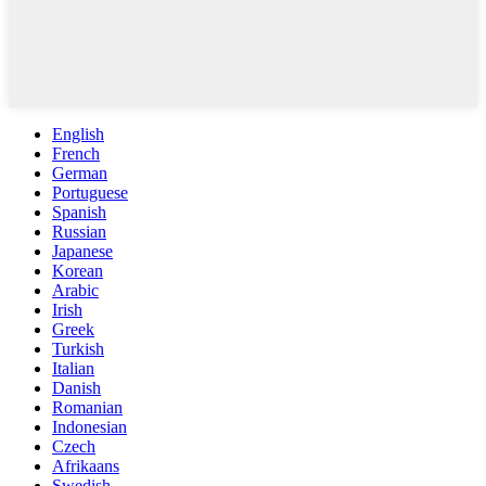
English
French
German
Portuguese
Spanish
Russian
Japanese
Korean
Arabic
Irish
Greek
Turkish
Italian
Danish
Romanian
Indonesian
Czech
Afrikaans
Swedish