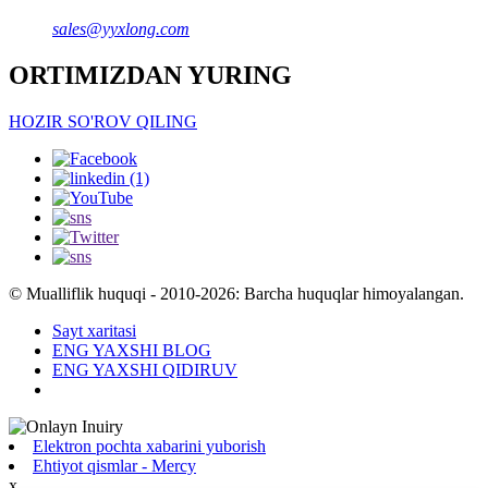
sales@yyxlong.com
ORTIMIZDAN YURING
HOZIR SO'ROV QILING
© Mualliflik huquqi - 2010-2026: Barcha huquqlar himoyalangan.
Sayt xaritasi
ENG YAXSHI BLOG
ENG YAXSHI QIDIRUV
Elektron pochta xabarini yuborish
Ehtiyot qismlar - Mercy
x