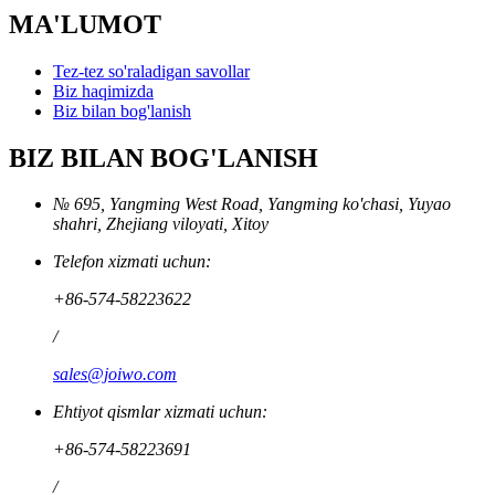
MA'LUMOT
Tez-tez so'raladigan savollar
Biz haqimizda
Biz bilan bog'lanish
BIZ BILAN BOG'LANISH
№ 695, Yangming West Road, Yangming ko'chasi, Yuyao
shahri, Zhejiang viloyati, Xitoy
Telefon xizmati uchun:
+86-574-58223622
/
sales@joiwo.com
Ehtiyot qismlar xizmati uchun:
+86-574-58223691
/